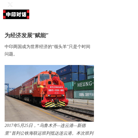
English
中文
हिन्दी
学习进行时
끀
新时代
为经济发展“赋能”
政策
中印两国成为世界经济的“领头羊”只是个时间
社会
问题。
环境
文化
专栏
2017年5月25日，“乌鲁木齐—连云港—新德
里”首列公铁海联运班列抵达连云港。本次班列